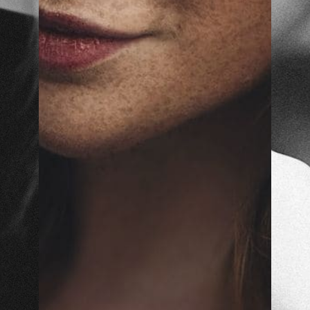
ÚJABB BLOG BEJEGYZÉSEK
HASZNOS LINKEK
2025.06.06 Nagykanizsai
Adatkezelési tájékoztató
Tánckarnevál felvonulas
2026.06.07.
2024.06.01. Tánc karnevál
Nagykanizsa
2024.06.02.