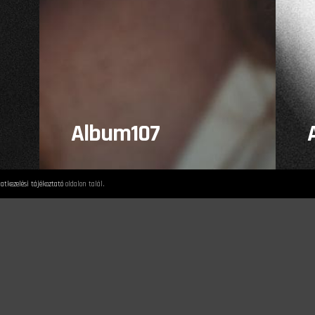
agykanizsa Utca Tánc Fesztivál
2023
2023.05.21.
Album107
atkezelési tájékoztató
oldalon talál.