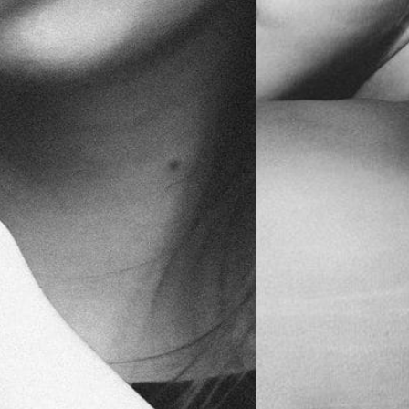
RÓLAM
Sziasztok, Tomi vagyok, s a
képeimben a természetességet
próbálom ábrázolni, amennyire
lehetséges kerülöm a beállított
képeket, de ha a helyzet
megköveteli akkor nem torpanok
meg.