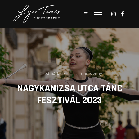
Main menu
Main menu
2023.05.21.
Post
,
rendezveny
NAGYKANIZSA UTCA TÁNC
FESZTIVÁL 2023