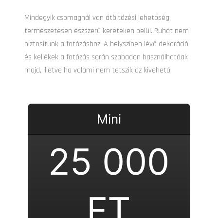
Mindegyik csomagnál van átöltözési lehetőség,
természetesen észszerű kereteken belül. Ruhát nem
biztosítunk a fotózáshoz. A helyszínen lévő dekoráció
és kellékek a fotózás során szabadon használhatóak
majd, illetve ha valami nem tetszik az kivehető.
Mini
25 000
FT