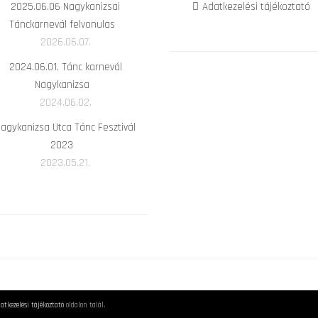
2025.06.06 Nagykanizsai
Adatkezelési tájékoztató
Tánckarnevál felvonulas
2026.06.07.
2024.06.01. Tánc karnevál
Nagykanizsa
2024.06.02.
agykanizsa Utca Tánc Fesztivál
2023
2023.05.21.
atkezelési tájékoztató
oldalon talál.