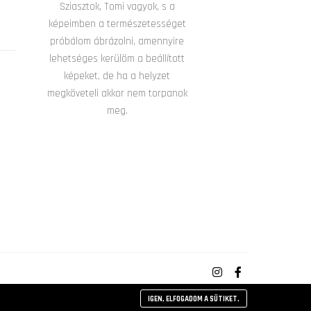
Sziasztok, Tomi vagyok, s a
képeimben a természetességet
próbálom ábrázolni, amennyire
lehetséges kerülöm a beállított
képeket, de ha a helyzet
megköveteli akkor nem torpanok
meg.
IGEN, ELFOGADOM A SÜTIKET.