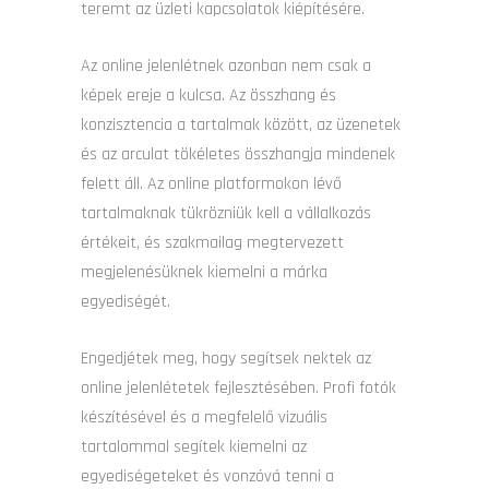
teremt az üzleti kapcsolatok kiépítésére.
Az online jelenlétnek azonban nem csak a
képek ereje a kulcsa. Az összhang és
konzisztencia a tartalmak között, az üzenetek
és az arculat tökéletes összhangja mindenek
felett áll. Az online platformokon lévő
tartalmaknak tükrözniük kell a vállalkozás
értékeit, és szakmailag megtervezett
megjelenésüknek kiemelni a márka
egyediségét.
Engedjétek meg, hogy segítsek nektek az
online jelenlétetek fejlesztésében. Profi fotók
készítésével és a megfelelő vizuális
tartalommal segítek kiemelni az
egyediségeteket és vonzóvá tenni a