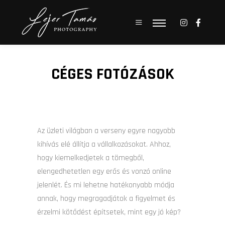
Main menu
Main menu
CÉGES FOTÓZÁSOK
Az üzleti világban a verseny egyre nagyobb
kihívás elé állítja a vállalkozásokat. Ahhoz,
hogy kiemelkedjetek a tömegből,
elengedhetetlen egy erős és vonzó online
jelenlét. És mi lehetne hatékonyabb módja
annak, hogy megragadjátok a figyelmet és
érzelmi kötődést építsetek, mint egy jó kép?