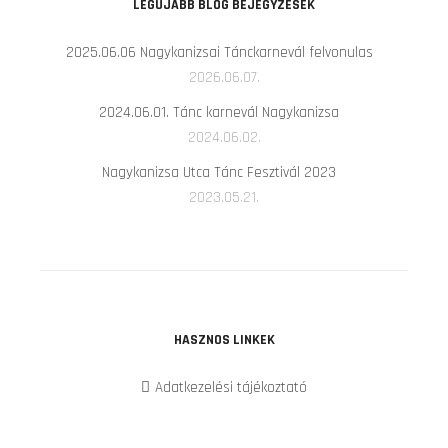
LEGÚJABB BLOG BEJEGYZÉSEK
2025.06.06 Nagykanizsai Tánckarnevál felvonulas
2026.06.07.
2024.06.01. Tánc karnevál Nagykanizsa
2024.06.02.
Nagykanizsa Utca Tánc Fesztivál 2023
2023.05.21.
HASZNOS LINKEK
Adatkezelési tájékoztató