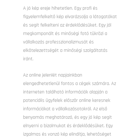
A jó kép ereje hihetetlen. Egy profi és
figyelemfelkeltő kép elvarázsolja a látogatókat
és segít felkelteni az érdeklődésüket. Egy jól
megkomponált és minőségi fotó tükrözi a
vállalkozás professzionalizmusát és
elkötelezettségét a minőségi szolgáltatás
iránt.
Az online jelenlét napjainkban
elengedhetetlenül fontos a cégek számára. Az
interneten található információk alapján a
potenciális ügyfelek először online keresnek
információkat a vállalkozásotokról. Az első
benyomás meghatározó, és egy jó kép segít
elnyerni a bizalmukat és érdeklődésüket. Egy
izgalmas és vonzó kép elindítja, lehetőséget