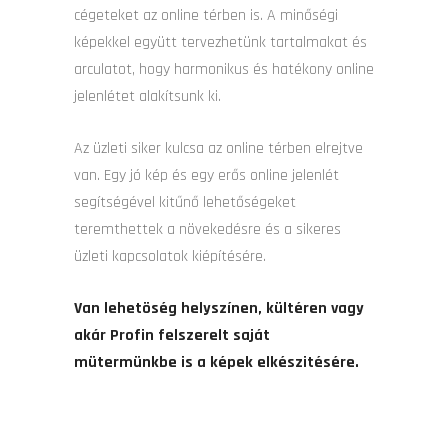
cégeteket az online térben is. A minőségi
képekkel együtt tervezhetünk tartalmakat és
arculatot, hogy harmonikus és hatékony online
jelenlétet alakítsunk ki.
Az üzleti siker kulcsa az online térben elrejtve
van. Egy jó kép és egy erős online jelenlét
segítségével kitűnő lehetőségeket
teremthettek a növekedésre és a sikeres
üzleti kapcsolatok kiépítésére.
Van lehetöség helyszínen, kültéren vagy
akár Profin felszerelt saját
mütermünkbe is a képek elkészitésére.