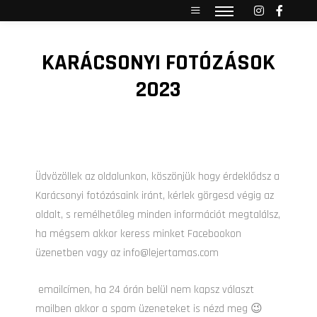
KARÁCSONYI FOTÓZÁSOK
2023
Üdvözöllek az oldalunkon, köszönjük hogy érdeklődsz a
Karácsonyi fotózásaink iránt, kérlek görgesd végig az
oldalt, s remélhetőleg minden információt megtalálsz,
ha mégsem akkor keress minket Facebookon
üzenetben vagy az info@lejertamas.com
emailcímen, ha 24 órán belül nem kapsz választ
mailben akkor a spam üzeneteket is nézd meg 😉