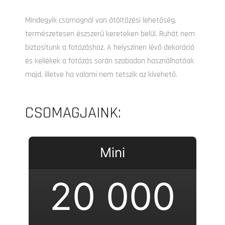
Mindegyik csomagnál van átöltözési lehetőség,
természetesen észszerű kereteken belül. Ruhát nem
biztosítunk a fotózáshoz. A helyszínen lévő dekoráció
és kellékek a fotózás során szabadon használhatóak
majd, illetve ha valami nem tetszik az kivehető.
CSOMAGJAINK:
Mini
20 000