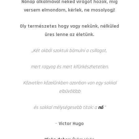
Nőnap alkalmával neked virágot hozok,
míg
versem elmondom, kérlek, ne mosolyogj!
Oly természetes hogy vagy nekünk,
nélküled
üres lenne az életünk.
„Két okból szoktuk bámul
ni a csillagot,
mert ragyog
és mert kifürkészhetetlen.
Közvetlen közelünkben azonban van egy sokkal
elbűvölőbb
és sokkal mélységesebb titok: a
nő
.”
–
Victor Hugo