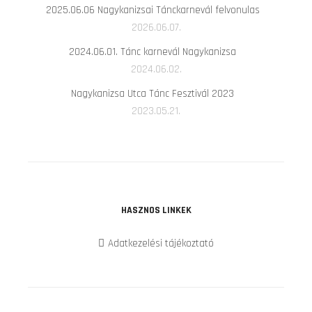
2025.06.06 Nagykanizsai Tánckarnevál felvonulas
2026.06.07.
2024.06.01. Tánc karnevál Nagykanizsa
2024.06.02.
Nagykanizsa Utca Tánc Fesztivál 2023
2023.05.21.
HASZNOS LINKEK
Adatkezelési tájékoztató